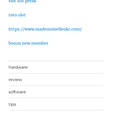
slot 100 perak
toto slot
https://www.mademoiselleokc.com/
bonus new member
hardware
review
software
tips