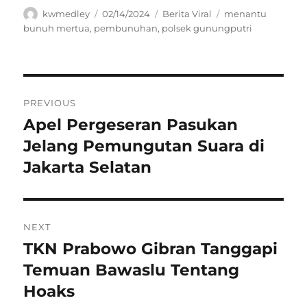
Author
Posted
Categories
Tags
kwmedley
02/14/2024
Berita Viral
menantu
on
bunuh mertua
,
pembunuhan
,
polsek gunungputri
Navigasi
PREVIOUS
pos
Apel Pergeseran Pasukan
Previous
post:
Jelang Pemungutan Suara di
Jakarta Selatan
NEXT
TKN Prabowo Gibran Tanggapi
Next
post:
Temuan Bawaslu Tentang
Hoaks