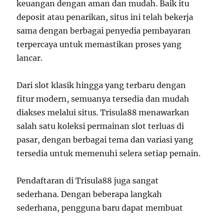
keuangan dengan aman dan mudah. Baik itu
deposit atau penarikan, situs ini telah bekerja
sama dengan berbagai penyedia pembayaran
terpercaya untuk memastikan proses yang
lancar.
Dari slot klasik hingga yang terbaru dengan
fitur modern, semuanya tersedia dan mudah
diakses melalui situs. Trisula88 menawarkan
salah satu koleksi permainan slot terluas di
pasar, dengan berbagai tema dan variasi yang
tersedia untuk memenuhi selera setiap pemain.
Pendaftaran di Trisula88 juga sangat
sederhana. Dengan beberapa langkah
sederhana, pengguna baru dapat membuat