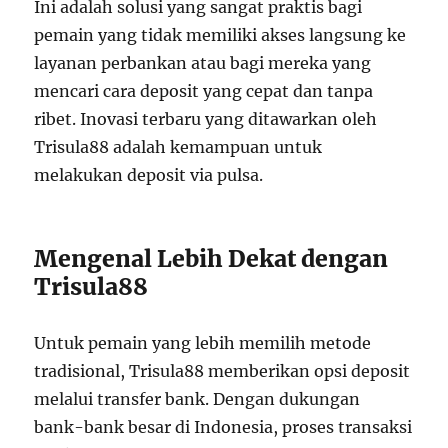
Ini adalah solusi yang sangat praktis bagi
pemain yang tidak memiliki akses langsung ke
layanan perbankan atau bagi mereka yang
mencari cara deposit yang cepat dan tanpa
ribet. Inovasi terbaru yang ditawarkan oleh
Trisula88 adalah kemampuan untuk
melakukan deposit via pulsa.
Mengenal Lebih Dekat dengan
Trisula88
Untuk pemain yang lebih memilih metode
tradisional, Trisula88 memberikan opsi deposit
melalui transfer bank. Dengan dukungan
bank-bank besar di Indonesia, proses transaksi