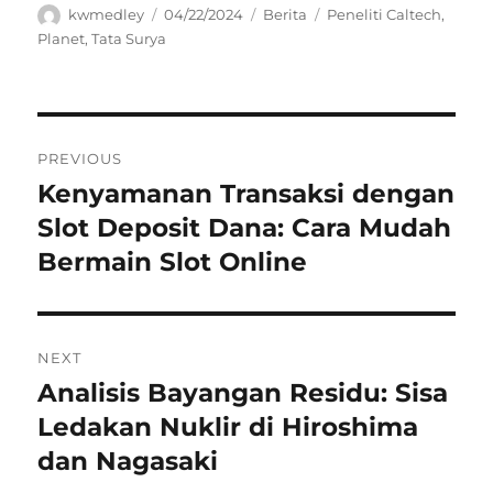
Author
Posted
Categories
Tags
kwmedley
04/22/2024
Berita
Peneliti Caltech
,
on
Planet
,
Tata Surya
Navigasi
PREVIOUS
pos
Kenyamanan Transaksi dengan
Previous
post:
Slot Deposit Dana: Cara Mudah
Bermain Slot Online
NEXT
Analisis Bayangan Residu: Sisa
Next
post:
Ledakan Nuklir di Hiroshima
dan Nagasaki