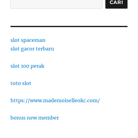
CARI
slot spaceman
slot gacor terbaru
slot 100 perak
toto slot
https://www.mademoiselleokc.com/
bonus new member