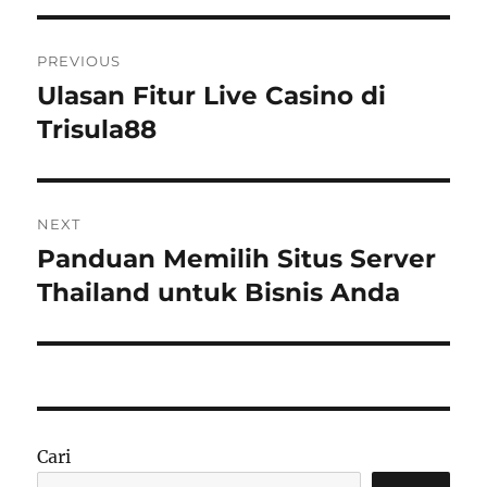
Navigasi
PREVIOUS
pos
Ulasan Fitur Live Casino di
Previous
post:
Trisula88
NEXT
Panduan Memilih Situs Server
Next
post:
Thailand untuk Bisnis Anda
Cari