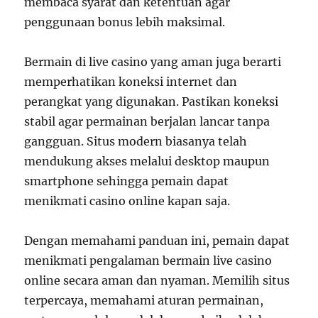
membaca syarat dan ketentuan agar
penggunaan bonus lebih maksimal.
Bermain di live casino yang aman juga berarti
memperhatikan koneksi internet dan
perangkat yang digunakan. Pastikan koneksi
stabil agar permainan berjalan lancar tanpa
gangguan. Situs modern biasanya telah
mendukung akses melalui desktop maupun
smartphone sehingga pemain dapat
menikmati casino online kapan saja.
Dengan memahami panduan ini, pemain dapat
menikmati pengalaman bermain live casino
online secara aman dan nyaman. Memilih situs
terpercaya, memahami aturan permainan,