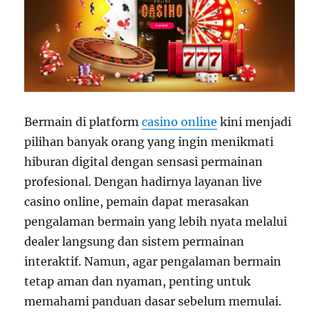
Bermain di platform
casino online
kini menjadi
pilihan banyak orang yang ingin menikmati
hiburan digital dengan sensasi permainan
profesional. Dengan hadirnya layanan live
casino online, pemain dapat merasakan
pengalaman bermain yang lebih nyata melalui
dealer langsung dan sistem permainan
interaktif. Namun, agar pengalaman bermain
tetap aman dan nyaman, penting untuk
memahami panduan dasar sebelum memulai.