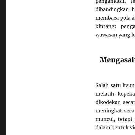
pengamatan te
dibandingkan h
membaca pola al
bintang: peng
wawasan yang l
Mengasah 
Salah satu keu
melatih kepek
dikodekan seca
meningkat secar
muncul, tetapi
dalam bentuk vi