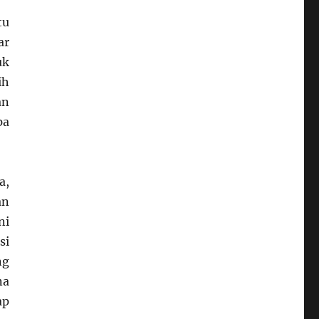
tu
ar
uk
ih
an
pa
a,
an
ni
si
ng
na
ap