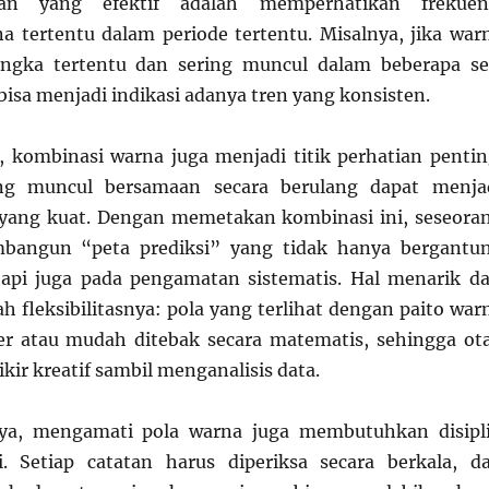
an yang efektif adalah memperhatikan frekuen
 tertentu dalam periode tertentu. Misalnya, jika war
angka tertentu dan sering muncul dalam beberapa se
i bisa menjadi indikasi adanya tren yang konsisten.
i, kombinasi warna juga menjadi titik perhatian pentin
ng muncul bersamaan secara berulang dapat menja
 yang kuat. Dengan memetakan kombinasi ini, seseora
bangun “peta prediksi” yang tidak hanya bergantu
etapi juga pada pengamatan sistematis. Hal menarik da
lah fleksibilitasnya: pola yang terlihat dengan paito war
nier atau mudah ditebak secara matematis, sehingga ot
kir kreatif sambil menganalisis data.
ya, mengamati pola warna juga membutuhkan disipl
i. Setiap catatan harus diperiksa secara berkala, d