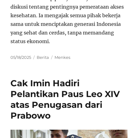
diskusi tentang pentingnya pemerataan akses
kesehatan. Ia mengajak semua pihak bekerja
sama untuk menciptakan generasi Indonesia
yang sehat dan cerdas, tanpa memandang
status ekonomi.
Posted
Categories
Tags
05/18/2025
Berita
Menkes
on
Cak Imin Hadiri
Pelantikan Paus Leo XIV
atas Penugasan dari
Prabowo