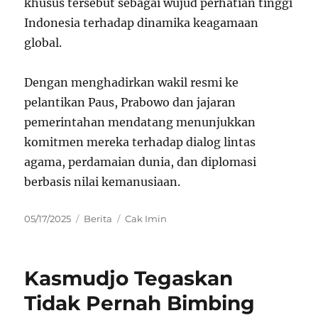
khusus tersebut sebagai wujud perhatian tinggi
Indonesia terhadap dinamika keagamaan
global.
Dengan menghadirkan wakil resmi ke
pelantikan Paus, Prabowo dan jajaran
pemerintahan mendatang menunjukkan
komitmen mereka terhadap dialog lintas
agama, perdamaian dunia, dan diplomasi
berbasis nilai kemanusiaan.
Posted
Categories
Tags
05/17/2025
Berita
Cak Imin
on
Kasmudjo Tegaskan
Tidak Pernah Bimbing