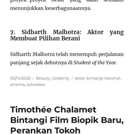
menunjukkan keserbagunaannya.
7.
Sidharth Malhotra: Aktor yang
Membuat Pilihan Berani
Sidharth Malhotra telah menempuh perjalanan
panjang sejak debutnya di
Student of the Year
.
Posted
Categories
Tags
05/14/2025
Beauty
,
Celebrity
aktor
,
bintang nasional
,
on
sinema
,
sutradara
Timothée Chalamet
Bintangi Film Biopik Baru,
Perankan Tokoh