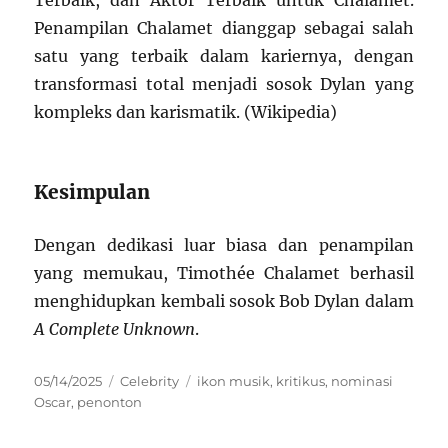
Penampilan Chalamet dianggap sebagai salah
satu yang terbaik dalam kariernya, dengan
transformasi total menjadi sosok Dylan yang
kompleks dan karismatik. (Wikipedia)
Kesimpulan
Dengan dedikasi luar biasa dan penampilan
yang memukau, Timothée Chalamet berhasil
menghidupkan kembali sosok Bob Dylan dalam
A Complete Unknown
.
Posted
Categories
Tags
05/14/2025
Celebrity
ikon musik
,
kritikus
,
nominasi
on
Oscar
,
penonton