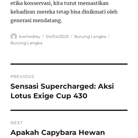
etika konservasi, kita turut memastikan
kehadiran mereka tetap bisa dinikmati oleh
generasi mendatang.
Author
Posted
Categories
Tags
kwmedley
04/04/2025
Burung Langka
on
Burung Langka
Navigasi
PREVIOUS
pos
Sensasi Supercharged: Aksi
Previous
post:
Lotus Exige Cup 430
NEXT
Apakah Capybara Hewan
Next