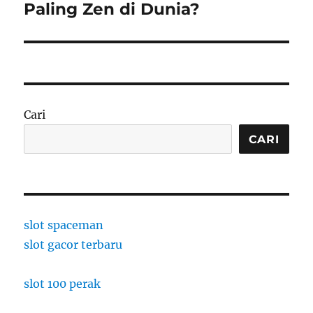
post:
Paling Zen di Dunia?
Cari
CARI
slot spaceman
slot gacor terbaru
slot 100 perak