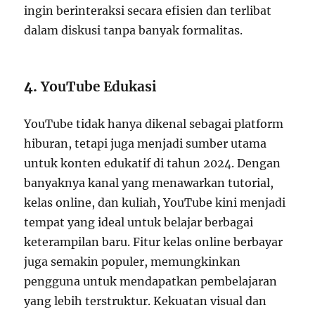
ingin berinteraksi secara efisien dan terlibat
dalam diskusi tanpa banyak formalitas.
4.
YouTube Edukasi
YouTube tidak hanya dikenal sebagai platform
hiburan, tetapi juga menjadi sumber utama
untuk konten edukatif di tahun 2024. Dengan
banyaknya kanal yang menawarkan tutorial,
kelas online, dan kuliah, YouTube kini menjadi
tempat yang ideal untuk belajar berbagai
keterampilan baru. Fitur kelas online berbayar
juga semakin populer, memungkinkan
pengguna untuk mendapatkan pembelajaran
yang lebih terstruktur. Kekuatan visual dan