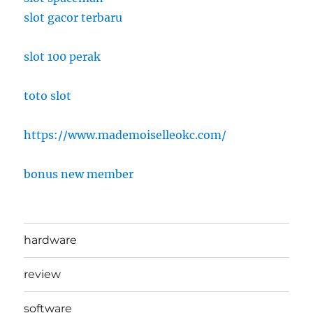
slot gacor terbaru
slot 100 perak
toto slot
https://www.mademoiselleokc.com/
bonus new member
hardware
review
software