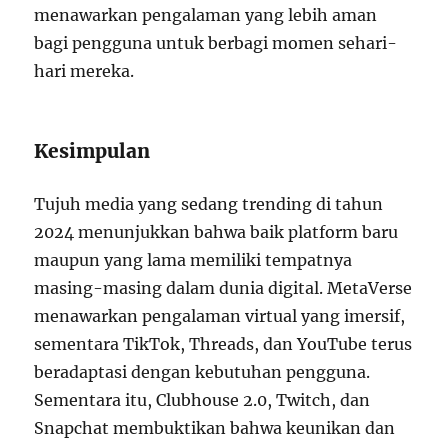
menawarkan pengalaman yang lebih aman
bagi pengguna untuk berbagi momen sehari-
hari mereka.
Kesimpulan
Tujuh media yang sedang trending di tahun
2024 menunjukkan bahwa baik platform baru
maupun yang lama memiliki tempatnya
masing-masing dalam dunia digital. MetaVerse
menawarkan pengalaman virtual yang imersif,
sementara TikTok, Threads, dan YouTube terus
beradaptasi dengan kebutuhan pengguna.
Sementara itu, Clubhouse 2.0, Twitch, dan
Snapchat membuktikan bahwa keunikan dan