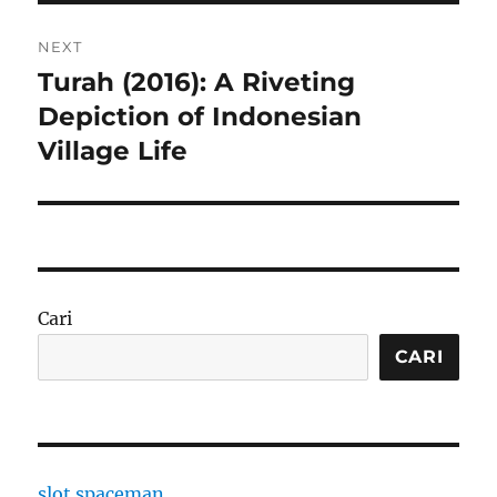
NEXT
Turah (2016): A Riveting
Next
post:
Depiction of Indonesian
Village Life
Cari
CARI
slot spaceman