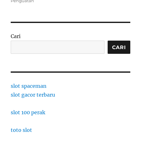
on
Penguatan
Cari
CARI
slot spaceman
slot gacor terbaru
slot 100 perak
toto slot